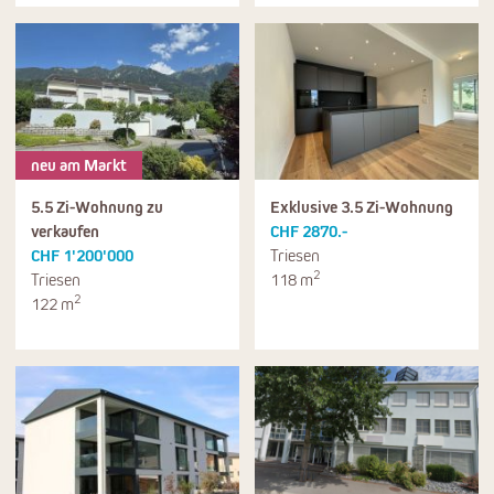
neu am Markt
5.5 Zi-Wohnung zu
Exklusive 3.5 Zi-Wohnung
verkaufen
CHF 2870.-
CHF 1'200'000
Triesen
2
Triesen
118 m
2
122 m