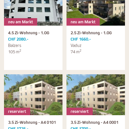
neu am Markt
neu am Markt
4.5 Zi-Wohnung - 1.OG
2.5 Zi-Wohnung - 1.OG
CHF 2080.-
CHF 1660.-
Balzers
Vaduz
2
2
105 m
74 m
reserviert
reserviert
3.5 Zi-Wohnung - A4 0101
3.5 Zi-Wohnung - A4 0001
CHF 1725.-
CHF 1700.-