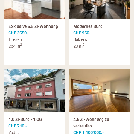
Exklusive 6.5 Zi-Wohnung
Modernes Büro
CHF 3650.-
CHF 950.-
Triesen
Balzers
2
2
264 m
29 m
1.0 Zi-Büro - 1.OG
4.5 Zi-Wohnung zu
CHF 710.-
verkaufen
Vaduz
CHF 1'100'000.-