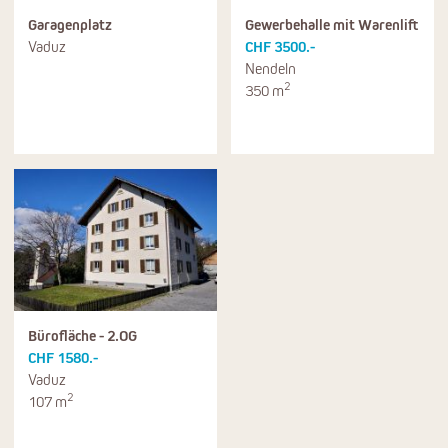
Garagenplatz
Gewerbehalle mit Warenlift
Vaduz
CHF 3500.-
Nendeln
2
350 m
Bürofläche - 2.OG
CHF 1580.-
Vaduz
2
107 m