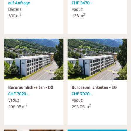
auf Anfrage
CHF 3470.-
Balzers
Vaduz
2
2
300 m
133 m
Büroräumlichkeiten - DG
Büroräumlichkeiten - EG
CHF 7020.-
CHF 7020.-
Vaduz
Vaduz
2
2
296.05 m
296.05 m