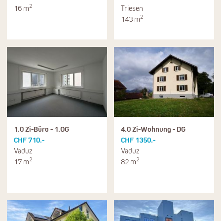
2
16 m
Triesen
2
143 m
1.0 Zi-Büro - 1.OG
4.0 Zi-Wohnung - DG
CHF 710.-
CHF 1350.-
Vaduz
Vaduz
2
2
17 m
82 m