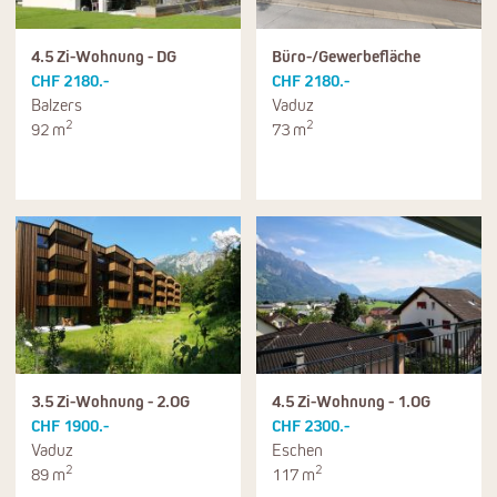
4.5 Zi-Wohnung - DG
Büro-/Gewerbefläche
CHF 2180.-
CHF 2180.-
Balzers
Vaduz
2
2
92 m
73 m
3.5 Zi-Wohnung - 2.OG
4.5 Zi-Wohnung - 1.OG
CHF 1900.-
CHF 2300.-
Vaduz
Eschen
2
2
89 m
117 m