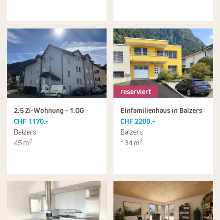
reserviert
2.5 Zi-Wohnung - 1.OG
Einfamilienhaus in Balzers
CHF 1170.-
CHF 2200.-
Balzers
Balzers
2
2
45 m
134 m