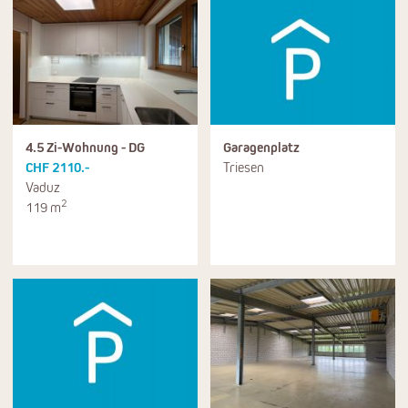
4.5 Zi-Wohnung - DG
Garagenplatz
CHF 2110.-
Triesen
Vaduz
2
119 m