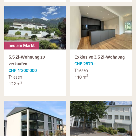
neu am Markt
5.5 Zi-Wohnung zu
Exklusive 3.5 Zi-Wohnung
verkaufen
CHF 2870.-
CHF 1'200'000
Triesen
2
Triesen
118 m
2
122 m