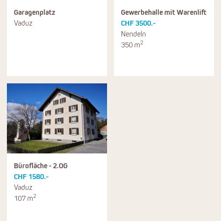
Garagenplatz
Gewerbehalle mit Warenlift
Vaduz
CHF 3500.-
Nendeln
2
350 m
Bürofläche - 2.OG
CHF 1580.-
Vaduz
2
107 m