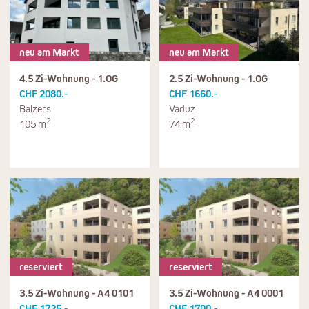
neu am Markt
neu am Markt
4.5 Zi-Wohnung - 1.OG
2.5 Zi-Wohnung - 1.OG
CHF 2080.-
CHF 1660.-
Balzers
Vaduz
2
2
105 m
74 m
reserviert
reserviert
3.5 Zi-Wohnung - A4 0101
3.5 Zi-Wohnung - A4 0001
CHF 1725.-
CHF 1700.-