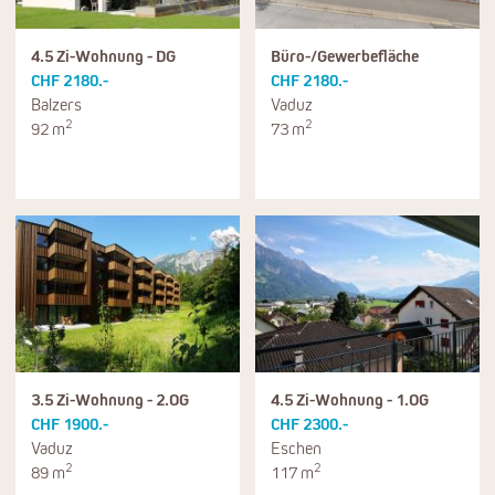
4.5 Zi-Wohnung - DG
Büro-/Gewerbefläche
CHF 2180.-
CHF 2180.-
Balzers
Vaduz
2
2
92 m
73 m
3.5 Zi-Wohnung - 2.OG
4.5 Zi-Wohnung - 1.OG
CHF 1900.-
CHF 2300.-
Vaduz
Eschen
2
2
89 m
117 m