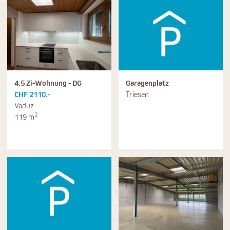
4.5 Zi-Wohnung - DG
Garagenplatz
CHF 2110.-
Triesen
Vaduz
2
119 m