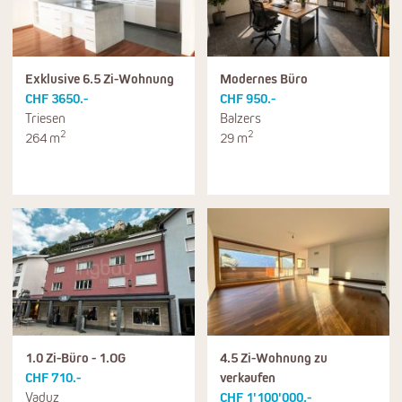
Exklusive 6.5 Zi-Wohnung
Modernes Büro
CHF 3650.-
CHF 950.-
Triesen
Balzers
2
2
264 m
29 m
1.0 Zi-Büro - 1.OG
4.5 Zi-Wohnung zu
CHF 710.-
verkaufen
Vaduz
CHF 1'100'000.-