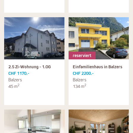
reserviert
2.5 Zi-Wohnung - 1.OG
Einfamilienhaus in Balzers
CHF 1170.-
CHF 2200.-
Balzers
Balzers
2
2
45 m
134 m