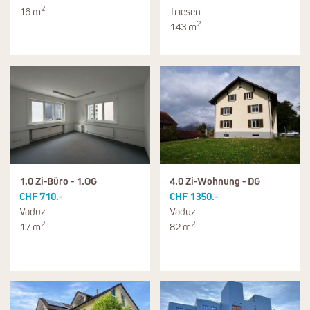
2
16 m
Triesen
2
143 m
1.0 Zi-Büro - 1.OG
4.0 Zi-Wohnung - DG
CHF 710.-
CHF 1350.-
Vaduz
Vaduz
2
2
17 m
82 m