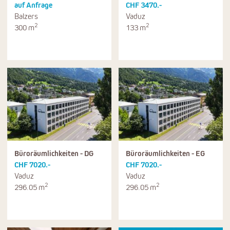
auf Anfrage
CHF 3470.-
Balzers
Vaduz
2
2
300 m
133 m
Büroräumlichkeiten - DG
Büroräumlichkeiten - EG
CHF 7020.-
CHF 7020.-
Vaduz
Vaduz
2
2
296.05 m
296.05 m