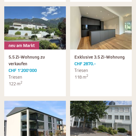
neu am Markt
5.5 Zi-Wohnung zu
Exklusive 3.5 Zi-Wohnung
verkaufen
CHF 2870.-
CHF 1'200'000
Triesen
2
Triesen
118 m
2
122 m