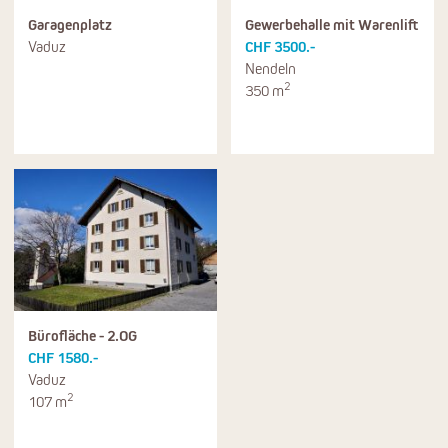
Garagenplatz
Gewerbehalle mit Warenlift
Vaduz
CHF 3500.-
Nendeln
2
350 m
Bürofläche - 2.OG
CHF 1580.-
Vaduz
2
107 m