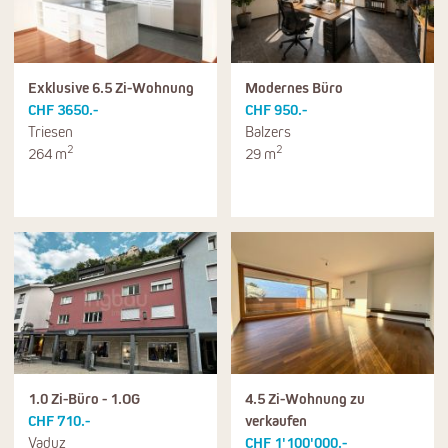
Exklusive 6.5 Zi-Wohnung
Modernes Büro
CHF 3650.-
CHF 950.-
Triesen
Balzers
2
2
264 m
29 m
1.0 Zi-Büro - 1.OG
4.5 Zi-Wohnung zu
CHF 710.-
verkaufen
Vaduz
CHF 1'100'000.-