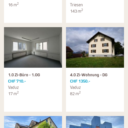
2
16 m
Triesen
2
143 m
1.0 Zi-Büro - 1.OG
4.0 Zi-Wohnung - DG
CHF 710.-
CHF 1350.-
Vaduz
Vaduz
2
2
17 m
82 m