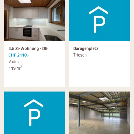
4.5 Zi-Wohnung - DG
Garagenplatz
CHF 2110.-
Triesen
Vaduz
2
119 m