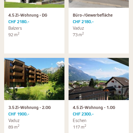
4.5 Zi-Wohnung - DG
Büro-/Gewerbefläche
CHF 2180.-
CHF 2180.-
Balzers
Vaduz
2
2
92 m
73 m
3.5 Zi-Wohnung - 2.OG
4.5 Zi-Wohnung - 1.OG
CHF 1900.-
CHF 2300.-
Vaduz
Eschen
2
2
89 m
117 m