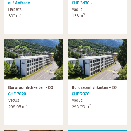
auf Anfrage
CHF 3470.-
Balzers
Vaduz
2
2
300 m
133 m
Büroräumlichkeiten - DG
Büroräumlichkeiten - EG
CHF 7020.-
CHF 7020.-
Vaduz
Vaduz
2
2
296.05 m
296.05 m