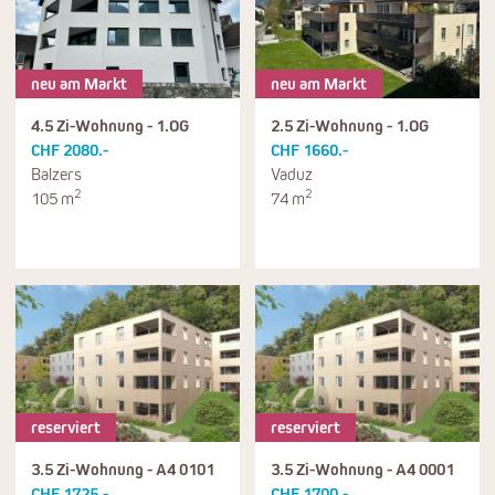
neu am Markt
neu am Markt
4.5 Zi-Wohnung - 1.OG
2.5 Zi-Wohnung - 1.OG
CHF 2080.-
CHF 1660.-
Balzers
Vaduz
2
2
105 m
74 m
reserviert
reserviert
3.5 Zi-Wohnung - A4 0101
3.5 Zi-Wohnung - A4 0001
CHF 1725.-
CHF 1700.-