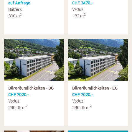
auf Anfrage
CHF 3470.-
Balzers
Vaduz
2
2
300 m
133 m
Büroräumlichkeiten - DG
Büroräumlichkeiten - EG
CHF 7020.-
CHF 7020.-
Vaduz
Vaduz
2
2
296.05 m
296.05 m