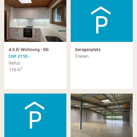
4.5 Zi-Wohnung - DG
Garagenplatz
CHF 2110.-
Triesen
Vaduz
2
119 m