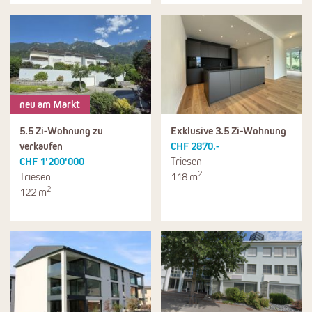
neu am Markt
5.5 Zi-Wohnung zu
Exklusive 3.5 Zi-Wohnung
verkaufen
CHF 2870.-
CHF 1'200'000
Triesen
2
Triesen
118 m
2
122 m