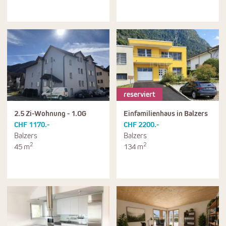
reserviert
2.5 Zi-Wohnung - 1.OG
Einfamilienhaus in Balzers
CHF 1170.-
CHF 2200.-
Balzers
Balzers
2
2
45 m
134 m