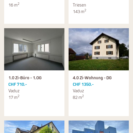
2
16 m
Triesen
2
143 m
1.0 Zi-Büro - 1.OG
4.0 Zi-Wohnung - DG
CHF 710.-
CHF 1350.-
Vaduz
Vaduz
2
2
17 m
82 m