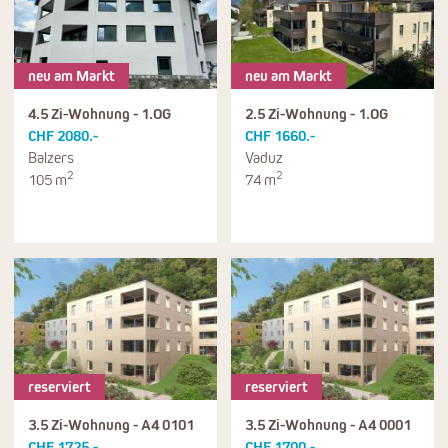
neu am Markt
neu am Markt
4.5 Zi-Wohnung - 1.OG
2.5 Zi-Wohnung - 1.OG
CHF 2080.-
CHF 1660.-
Balzers
Vaduz
2
2
105 m
74 m
reserviert
reserviert
3.5 Zi-Wohnung - A4 0101
3.5 Zi-Wohnung - A4 0001
CHF 1725.-
CHF 1700.-