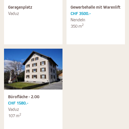
Garagenplatz
Gewerbehalle mit Warenlift
Vaduz
CHF 3500.-
Nendeln
2
350 m
Bürofläche - 2.OG
CHF 1580.-
Vaduz
2
107 m