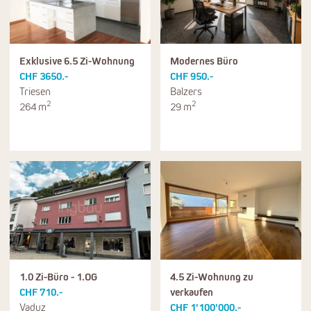
Exklusive 6.5 Zi-Wohnung
Modernes Büro
CHF 3650.-
CHF 950.-
Triesen
Balzers
2
2
264 m
29 m
1.0 Zi-Büro - 1.OG
4.5 Zi-Wohnung zu
CHF 710.-
verkaufen
Vaduz
CHF 1'100'000.-