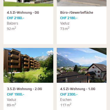
4.5 Zi-Wohnung - DG
Büro-/Gewerbefläche
CHF 2180.-
CHF 2180.-
Balzers
Vaduz
2
2
92 m
73 m
3.5 Zi-Wohnung - 2.OG
4.5 Zi-Wohnung - 1.OG
CHF 1900.-
CHF 2300.-
Vaduz
Eschen
2
2
89 m
117 m