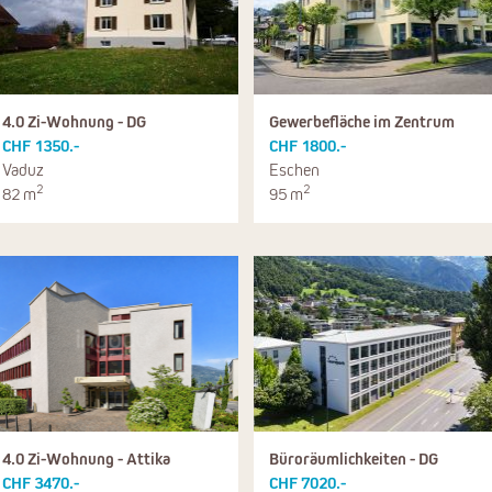
4.0 Zi-Wohnung - DG
Gewerbefläche im Zentrum
CHF 1350.-
CHF 1800.-
Vaduz
Eschen
2
2
82 m
95 m
4.0 Zi-Wohnung - Attika
Büroräumlichkeiten - DG
CHF 3470.-
CHF 7020.-