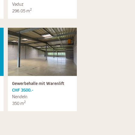
Vaduz
2
296.05 m
Gewerbehalle mit Warenlift
CHF 3500.-
Nendeln
2
350 m