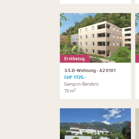
Erstbezug
3.5 Zi-Wohnung - A2 0101
CHF 1725.-
Gamprin-Bendern
2
70 m