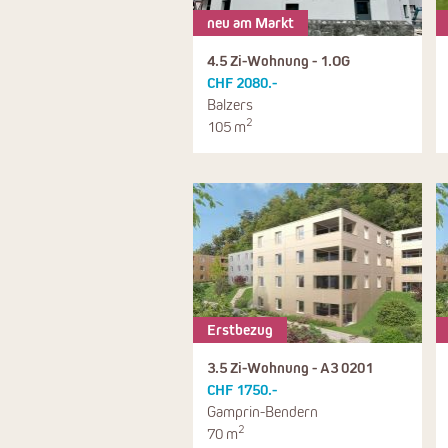
neu am Markt
4.5 Zi-Wohnung - 1.OG
CHF 2080.-
Balzers
2
105 m
Erstbezug
3.5 Zi-Wohnung - A3 0201
CHF 1750.-
Gamprin-Bendern
2
70 m