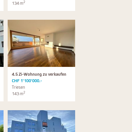
2
134 m
4.5 Zi-Wohnung zu verkaufen
CHF 1'100'000.-
Triesen
2
143 m