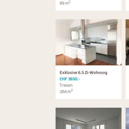
2
89 m
Exklusive 6.5 Zi-Wohnung
CHF 3650.-
Triesen
2
264 m