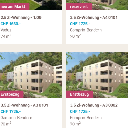
neu am Markt
reserviert
2.5 Zi-Wohnung - 1.OG
3.5 Zi-Wohnung - A4 0101
CHF 1660.-
CHF 1725.-
Vaduz
Gamprin-Bendern
2
2
74 m
70 m
Erstbezug
Erstbezug
3.5 Zi-Wohnung - A3 0101
3.5 Zi-Wohnung - A3 0002
CHF 1725.-
CHF 1725.-
Gamprin-Bendern
Gamprin-Bendern
2
2
70 m
70 m