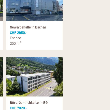
Gewerbehalle in Eschen
CHF 2950.-
Eschen
2
250 m
Büroräumlichkeiten - EG
CHF 7020.-