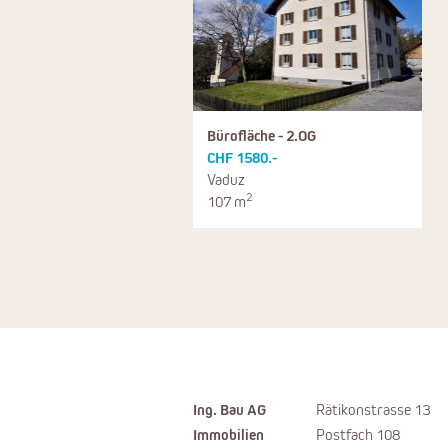
Bürofläche - 2.OG
CHF 1580.-
Vaduz
2
107 m
Ing. Bau AG
Rätikonstrasse 13
Immobilien
Postfach 108