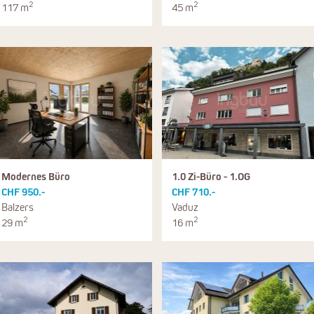
2
2
117 m
45 m
Modernes Büro
1.0 Zi-Büro - 1.OG
CHF 950.-
CHF 710.-
Balzers
Vaduz
2
2
29 m
16 m