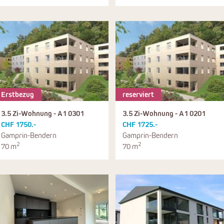
Erstbezug
reserviert
3.5 Zi-Wohnung - A1 0301
3.5 Zi-Wohnung - A1 0201
CHF 1750.-
CHF 1725.-
Gamprin-Bendern
Gamprin-Bendern
2
2
70 m
70 m