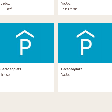
Vaduz
Vaduz
2
2
133 m
296.05 m
Garagenplatz
Garagenplatz
Triesen
Vaduz