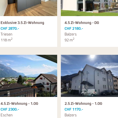
Exklusive 3.5 Zi-Wohnung
4.5 Zi-Wohnung - DG
CHF 2870.-
CHF 2180.-
Triesen
Balzers
2
2
118 m
92 m
4.5 Zi-Wohnung - 1.OG
2.5 Zi-Wohnung - 1.OG
CHF 2300.-
CHF 1170.-
Eschen
Balzers