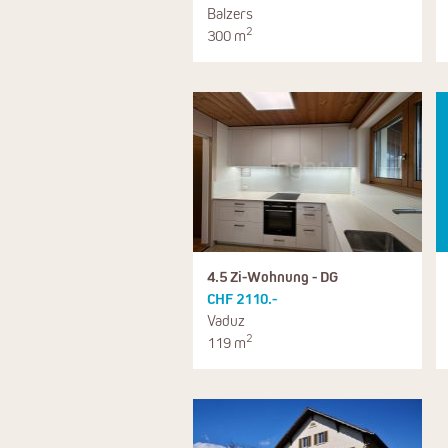
Balzers
2
300 m
4.5 Zi-Wohnung - DG
CHF 2110.-
Vaduz
2
119 m