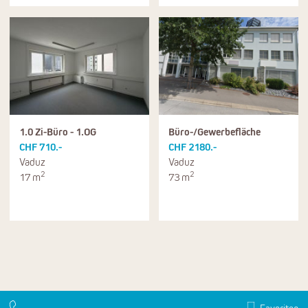
1.0 Zi-Büro - 1.OG
Büro-/Gewerbefläche
CHF 710.-
CHF 2180.-
Vaduz
Vaduz
2
2
17 m
73 m