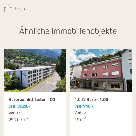
Teilen
Ähnliche Immobilienobjekte
Büroräumlichkeiten - DG
1.0 Zi-Büro - 1.OG
CHF 7020.-
CHF 710.-
Vaduz
Vaduz
2
2
296.05 m
16 m